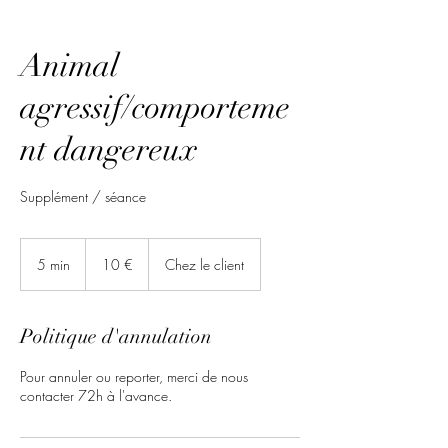
Animal
agressif/comporteme
nt dangereux
Supplément / séance
10
euros
5 min
5
10 €
Chez le client
m
i
n
Politique d'annulation
Pour annuler ou reporter, merci de nous
contacter 72h à l'avance.