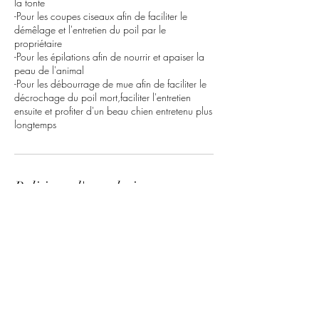
la tonte
-Pour les coupes ciseaux afin de faciliter le
démêlage et l'entretien du poil par le
propriétaire
-Pour les épilations afin de nourrir et apaiser la
peau de l'animal
-Pour les débourrage de mue afin de faciliter le
décrochage du poil mort,faciliter l'entretien
ensuite et profiter d'un beau chien entretenu plus
longtemps
Politique d'annulation
Pour annuler ou reporter, merci de nous
contacter 72h à l'avance.
Coordonnées