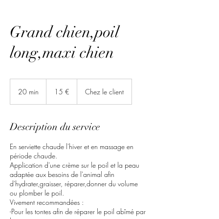
Grand chien,poil
long,maxi chien
15
euros
20 min
2
15 €
Chez le client
0
m
i
Description du service
n
En serviette chaude l'hiver et en massage en
période chaude.
Application d'une crème sur le poil et la peau
adaptée aux besoins de l'animal afin
d'hydrater,graisser, réparer,donner du volume
ou plomber le poil.
Vivement recommandées :
-Pour les tontes afin de réparer le poil abîmé par